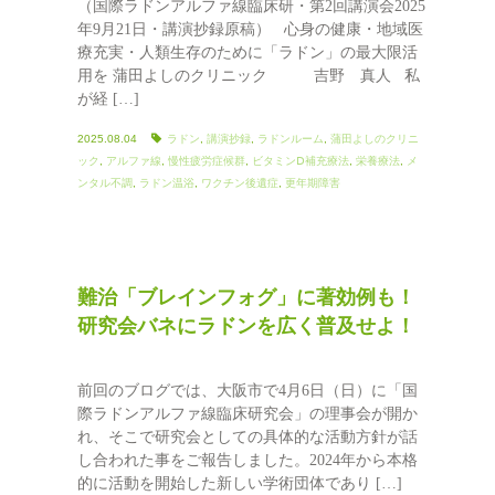
（国際ラドンアルファ線臨床研・第2回講演会2025
年9月21日・講演抄録原稿） 心身の健康・地域医
療充実・人類生存のために「ラドン」の最大限活
（
用を 蒲田よしのクリニック 吉野 真人 私
が経 […]
2025.08.04
ラドン
,
講演抄録
,
ラドンルーム
,
蒲田よしのクリニ
ック
,
アルファ線
,
慢性疲労症候群
,
ビタミンⅮ補充療法
,
栄養療法
,
メ
ンタル不調
,
ラドン温浴
,
ワクチン後遺症
,
更年期障害
難治「ブレインフォグ」に著効例も！
研究会バネにラドンを広く普及せよ！
前回のブログでは、大阪市で4月6日（日）に「国
際ラドンアルファ線臨床研究会」の理事会が開か
れ、そこで研究会としての具体的な活動方針が話
し合われた事をご報告しました。2024年から本格
的に活動を開始した新しい学術団体であり […]