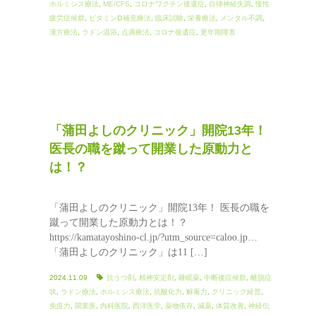
ホルミシス療法
,
ME/CFS
,
コロナワクチン後遺症
,
自律神経失調
,
慢性
疲労症候群
,
ビタミンⅮ補充療法
,
臨床試験
,
栄養療法
,
メンタル不調
,
漢方療法
,
ラドン温浴
,
点滴療法
,
コロナ後遺症
,
更年期障害
「蒲田よしのクリニック」開院13年！
医長の職を蹴って開業した原動力と
は！？
「蒲田よしのクリニック」開院13年！ 医長の職を
蹴って開業した原動力とは！？
https://kamatayoshino-cl.jp/?utm_source=caloo.jp…
「蒲田よしのクリニック」は11 […]
2024.11.09
抗うつ剤
,
精神安定剤
,
睡眠薬
,
中断後症候群
,
離脱症
状
,
ラドン療法
,
ホルミシス療法
,
抗酸化力
,
解毒力
,
クリニック経営
,
免疫力
,
開業医
,
内科医院
,
西洋医学
,
薬物依存
,
減薬
,
体質改善
,
神経伝