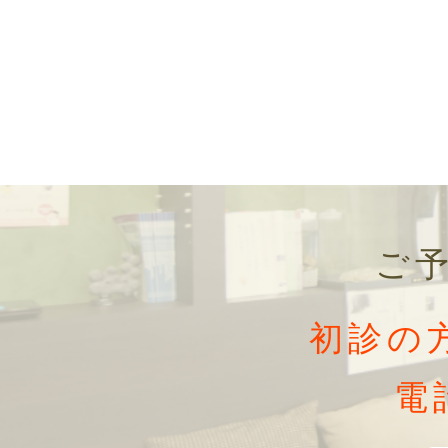
ご
初診の
電