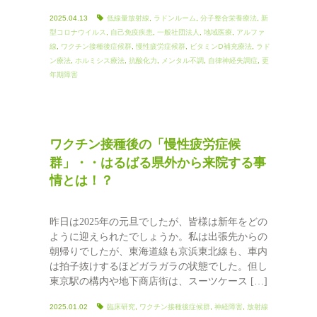
2025.04.13
低線量放射線
,
ラドンルーム
,
分子整合栄養療法
,
新
型コロナウイルス
,
自己免疫疾患
,
一般社団法人
,
地域医療
,
アルファ
線
,
ワクチン接種後症候群
,
慢性疲労症候群
,
ビタミンⅮ補充療法
,
ラド
ン療法
,
ホルミシス療法
,
抗酸化力
,
メンタル不調
,
自律神経失調症
,
更
年期障害
ワクチン接種後の「慢性疲労症候
群」・・はるばる県外から来院する事
情とは！？
昨日は2025年の元旦でしたが、皆様は新年をどの
ように迎えられたでしょうか。私は出張先からの
朝帰りでしたが、東海道線も京浜東北線も、車内
は拍子抜けするほどガラガラの状態でした。但し
東京駅の構内や地下商店街は、スーツケース […]
2025.01.02
臨床研究
,
ワクチン接種後症候群
,
神経障害
,
放射線