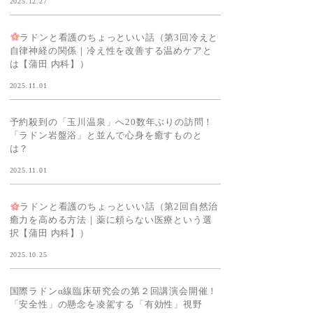
2025.12.27
ラドンと看護のちょっといい話（第3回冷えと
自律神経の関係｜冷え性を改善する温めケアと
は【蒲田 内科】）
2025.11.01
予約殺到の「玉川温泉」へ20数年ぶりの訪問！
「ラドン岩盤浴」と並んで心身を癒すものと
は？
2025.11.01
ラドンと看護のちょっといい話（第2回自然治
癒力を高める方法｜薬に頼らない医療という選
択【蒲田 内科】）
2025.10.25
国際ラドンα線臨床研究会の第２回講演会開催！
「安全性」の懸念を凌駕する「有効性」視野