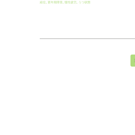
経症
,
更年期障害
,
慢性疲労
,
うつ状態