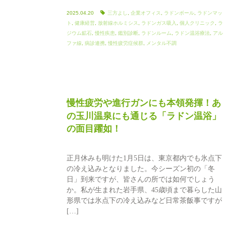
2025.04.20
三方よし
,
企業オフィス
,
ラドンボール
,
ラドンマッ
ト
,
健康経営
,
放射線ホルミシス
,
ラドンガス吸入
,
個人クリニック
,
ラ
ジウム鉱石
,
慢性疾患
,
鑑別診断
,
ラドンルーム
,
ラドン温浴療法
,
アル
ファ線
,
病診連携
,
慢性疲労症候群
,
メンタル不調
慢性疲労や進行ガンにも本領発揮！あ
の玉川温泉にも通じる「ラドン温浴」
の面目躍如！
正月休みも明けた1月5日は、東京都内でも氷点下
の冷え込みとなりました。今シーズン初の「冬
日」到来ですが、皆さんの所では如何でしょう
か。私が生まれた岩手県、45歳頃まで暮らした山
形県では氷点下の冷え込みなど日常茶飯事ですが
[…]