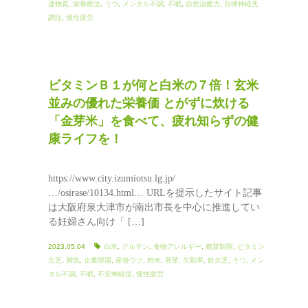
達物質
,
栄養療法
,
うつ
,
メンタル不調
,
不眠
,
自然治癒力
,
自律神経失
調症
,
慢性疲労
ビタミンＢ１が何と白米の７倍！玄米
並みの優れた栄養価 とがずに炊ける
「金芽米」を食べて、疲れ知らずの健
康ライフを！
https://www.city.izumiotsu.lg.jp/
…/osirase/10134.html… URLを提示したサイト記事
は大阪府泉大津市が南出市長を中心に推進してい
る妊婦さん向け「 […]
2023.05.04
白米
,
グルテン
,
食物アレルギー
,
糖質制限
,
ビタミン
欠乏
,
脚気
,
企業現場
,
産後ウツ
,
精米
,
胚芽
,
欠勤率
,
鉄欠乏
,
うつ
,
メン
タル不調
,
不眠
,
不安神経症
,
慢性疲労