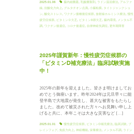
2025.01.06
腸内細菌叢
,
乳酸菌製剤
,
ラドン温浴療法
,
アルファ
線
,
抗酸化力向上
,
グルタチオン点滴
,
小腸粘膜
,
タイトジャンクショ
ン
,
酸化ストレス
,
ワクチン接種後症候群
,
放射線ホルミシス療法
,
慢性
疲労症候群
,
ビタミンＤ欠乏
,
ビタミンB群欠乏
,
腸内環境
,
メンタル不
調
,
ワクチン後遺症
,
コロナ後遺症
,
自律神経失調症
,
更年期障害
2025年謹賀新年：慢性疲労症候群の
「ビタミンⅮ補充療法」臨床試験実施
中！
2025年の新年を迎えました。皆さま明けましてお
めでとう御座います。昨年2024年は元旦早々に能
登半島で大地震が発生し、甚大な被害をもたらし
ました。改めて被災された方々へお見舞い申し上
げると共に、本年こそは大きな災害など […]
2025.01.01
慢性疲労症候群
,
ビタミンⅮ補充療法
,
臨床試験
,
ブ
レインフォグ
,
免疫力向上
,
神経機能
,
栄養療法
,
メンタル不調
,
ラドン