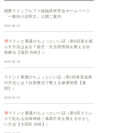
国際ラドンアルファ線臨床研究会ホームページ
「一般向け説明文」公開ご案内
2026.06.23
ラドンと看護のちょっといい話（第6回薬を減
らす方法はある？血圧・生活習慣病を整える自
然療法【蒲田 内科】）
2026.02.28
ラドンと看護のちょっといい話（第5回体質改善
の方法とは？自然療法で整える健康習慣【蒲
田】）
2026.01.24
ラドンと看護のちょっといい話（第4回ストレ
スで乱れる自律神経｜体調不良を整えるやさし
い方法【大田区 内科】）