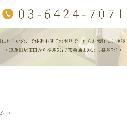
田にお住いの方で
体調不良でお困りでしたら
お気軽にご相談
< JR蒲田駅東口から徒歩5分 / 京急蒲田駅より徒歩7分 >
ビル1F