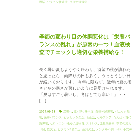
温浴
,
ワクチン後遺症
,
コロナ後遺症
季節の変わり目の体調悪化は「栄養バ
ランスの乱れ」が原因の一つ！血液検
査でチェックし適切な栄養補給を！
長く暑い夏もようやく終わり、待望の秋が訪れた
と思ったら、雨降りの日も多く、うっとうしい日
が続いております。 今年に限らず、近年は夏の暑
さと冬の寒さが著しいように見受けられます。
「夏はすごく暑いし、冬はとても寒い！」・・
[…]
2024.09.28
温暖化
,
夏バテ
,
熱中症
,
自律神経障害
,
パニック障
害
,
栄養バランス
,
ビタミンＤ欠乏
,
食生活
,
セルフケア
,
たんぱく質代
謝障害
,
セロトニン
,
神経伝達物質
,
ストレス
,
微量栄養素
,
季節の変わ
り目
,
鉄欠乏
,
ビタミンB群欠乏
,
亜鉛欠乏
,
メンタル不調
,
不眠
,
不安神