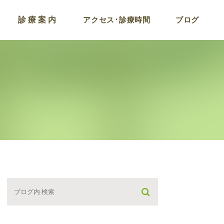
診療案内
アクセス･診療時間
ブログ
コロナ後遺症およびワ
チン副反応外来
ラドン温浴
点滴療法
プラセンタ注射
がん検診プログラム
栄養療法･遅発型フー
アレルギー