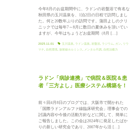
今年8月のお盆期間中に、ラドンの岩盤浴で有名な
秋田県の玉川温泉を、1泊2日の日程で訪問しまし
た。何と20数年ぶりの訪問です。蒲田よしのクリ
ニックでは毎年7～8月に数日の夏休みを頂いてい
ますが、今年はちょうどお盆期間（8月 […]
2025.11.01
玉川温泉
,
ラドン温泉
,
岩盤浴
,
ラジウム
,
ガン
,
リウ
マチ
,
自然環境
,
放射線ホルミシス
,
メンタル不調
,
自然治癒力
ラドン「病診連携」で病院＆医院＆患
者「三方よし」医療システム構築を！
前々回4月8日のブログでは、大阪市で開かれた
「国際ラドンアルファ線臨床研究会」理事会での
討議内容や今後の活動方針などに関して、簡単に
ご報告しました。この会は2024年に発足したばか
りの新しい研究会であり、2007年から活 […]