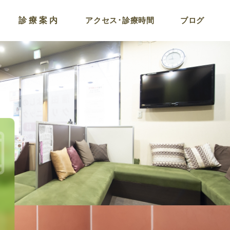
診療案内
アクセス･診療時間
ブログ
コロナ後遺症およびワ
チン副反応外来
ラドン温浴
点滴療法
プラセンタ注射
がん検診プログラム
栄養療法･遅発型フー
アレルギー