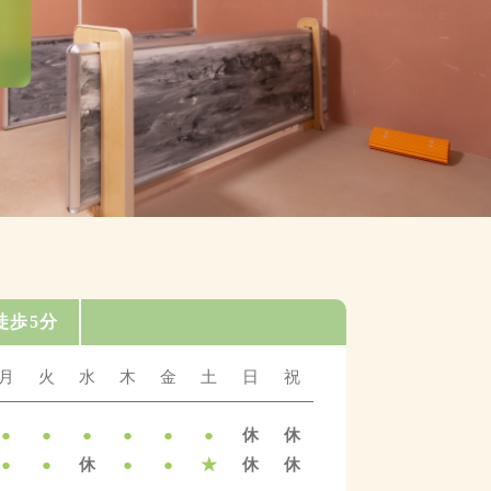
新型出生前診断
NIPT）
漢方外来
徒歩5分
月
火
水
木
金
土
日
祝
●
●
●
●
●
●
休
休
●
●
休
●
●
★
休
休