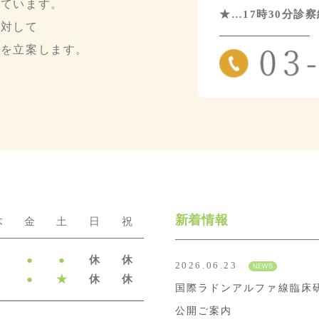
しています。
★…17時30分診
に対して
針を立案します。
新着情報
木
金
土
日
祝
●
●
●
休
休
2026.06.23
●
●
★
休
休
国際ラドンアルファ線臨床
公開ご案内