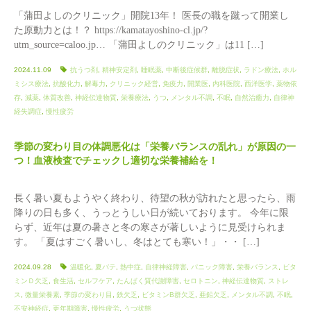
「蒲田よしのクリニック」開院13年！ 医長の職を蹴って開業し
た原動力とは！？ https://kamatayoshino-cl.jp/?
utm_source=caloo.jp… 「蒲田よしのクリニック」は11 […]
2024.11.09
抗うつ剤
,
精神安定剤
,
睡眠薬
,
中断後症候群
,
離脱症状
,
ラドン療法
,
ホル
ミシス療法
,
抗酸化力
,
解毒力
,
クリニック経営
,
免疫力
,
開業医
,
内科医院
,
西洋医学
,
薬物依
存
,
減薬
,
体質改善
,
神経伝達物質
,
栄養療法
,
うつ
,
メンタル不調
,
不眠
,
自然治癒力
,
自律神
経失調症
,
慢性疲労
季節の変わり目の体調悪化は「栄養バランスの乱れ」が原因の一
つ！血液検査でチェックし適切な栄養補給を！
長く暑い夏もようやく終わり、待望の秋が訪れたと思ったら、雨
降りの日も多く、うっとうしい日が続いております。 今年に限
らず、近年は夏の暑さと冬の寒さが著しいように見受けられま
す。 「夏はすごく暑いし、冬はとても寒い！」・・ […]
2024.09.28
温暖化
,
夏バテ
,
熱中症
,
自律神経障害
,
パニック障害
,
栄養バランス
,
ビタ
ミンＤ欠乏
,
食生活
,
セルフケア
,
たんぱく質代謝障害
,
セロトニン
,
神経伝達物質
,
ストレ
ス
,
微量栄養素
,
季節の変わり目
,
鉄欠乏
,
ビタミンB群欠乏
,
亜鉛欠乏
,
メンタル不調
,
不眠
,
不安神経症
,
更年期障害
,
慢性疲労
,
うつ状態