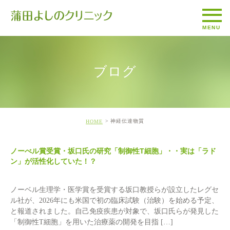
ブログ
神経伝達物質
HOME
ノーべル賞受賞・坂口氏の研究「制御性T細胞」・・実は「ラド
ン」が活性化していた！？
ノーベル生理学・医学賞を受賞する坂口教授らが設立したレグセ
ル社が、2026年にも米国で初の臨床試験（治験）を始める予定、
と報道されました。自己免疫疾患が対象で、坂口氏らが発見した
「制御性T細胞」を用いた治療薬の開発を目指 […]