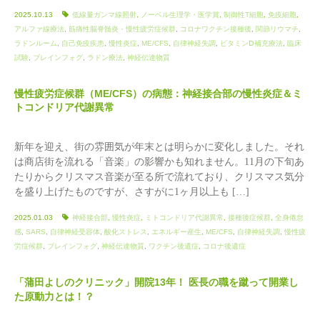
2025.10.13
低線量ガンマ線照射
,
ノーベル生理学・医学賞
,
制御性T細胞
,
免疫細胞
,
アルファ線療法
,
筋痛性脳脊髄炎・慢性疲労症候群
,
コロナワクチン接種後
,
関節リウマチ
,
ラドンルーム
,
自己免疫疾患
,
慢性炎症
,
ME/CFS
,
自律神経失調
,
ビタミンⅮ補充療法
,
臨床
試験
,
ブレインフォグ
,
ラドン療法
,
神経伝達物質
慢性疲労症候群（ME/CFS）の病態：神経接合部の慢性炎症＆ミ
トコンドリア代謝異常
新年を迎え、街の雰囲気が年末とは明らかに変化しました。それ
は商店街を流れる「音楽」の影響かも知れません。11月の下旬あ
たりからクリスマス音楽が至る所で流れており、クリスマス気分
を盛り上げたものですが、さすがに1ヶ月以上も […]
2025.01.03
神経接合部
,
慢性炎症
,
ミトコンドリア代謝異常
,
接種後症候群
,
全身倦怠
感
,
SARS
,
自律神経受容体
,
酸化ストレス
,
エネルギー産生
,
ME/CFS
,
自律神経失調
,
慢性疲
労症候群
,
ブレインフォグ
,
神経伝達物質
,
ワクチン後遺症
,
コロナ後遺症
「蒲田よしのクリニック」開院13年！ 医長の職を蹴って開業し
た原動力とは！？