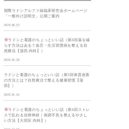
国際ラドンアルファ線臨床研究会ホームページ
「一般向け説明文」公開ご案内
2026.06.23
ラドンと看護のちょっといい話（第6回薬を減
らす方法はある？血圧・生活習慣病を整える自
然療法【蒲田 内科】）
2026.02.28
ラドンと看護のちょっといい話（第5回体質改善
の方法とは？自然療法で整える健康習慣【蒲
田】）
2026.01.24
ラドンと看護のちょっといい話（第4回ストレ
スで乱れる自律神経｜体調不良を整えるやさし
い方法【大田区 内科】）