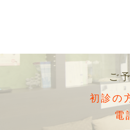
ご
初診の
電