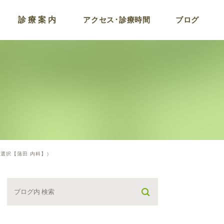
診療案内
アクセス･診療時間
ブログ
コロナ後遺症およびワ
チン副反応外来
ラドン温浴
点滴療法
プラセンタ注射
選択【蒲田 内科】）
がん検診プログラム
栄養療法･遅発型フー
アレルギー