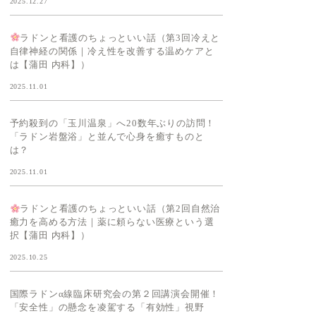
2025.12.27
ラドンと看護のちょっといい話（第3回冷えと
自律神経の関係｜冷え性を改善する温めケアと
は【蒲田 内科】）
2025.11.01
予約殺到の「玉川温泉」へ20数年ぶりの訪問！
「ラドン岩盤浴」と並んで心身を癒すものと
は？
2025.11.01
ラドンと看護のちょっといい話（第2回自然治
癒力を高める方法｜薬に頼らない医療という選
択【蒲田 内科】）
2025.10.25
国際ラドンα線臨床研究会の第２回講演会開催！
「安全性」の懸念を凌駕する「有効性」視野