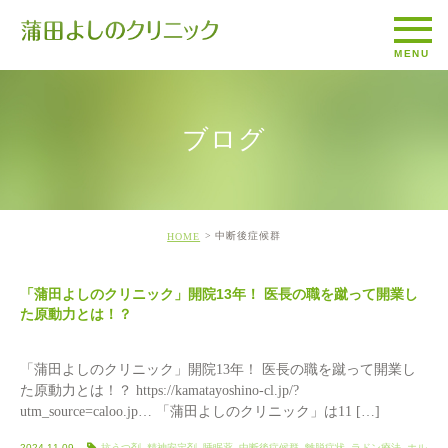
ブログ
中断後症候群
HOME
「蒲田よしのクリニック」開院13年！ 医長の職を蹴って開業し
た原動力とは！？
「蒲田よしのクリニック」開院13年！ 医長の職を蹴って開業し
た原動力とは！？ https://kamatayoshino-cl.jp/?
utm_source=caloo.jp… 「蒲田よしのクリニック」は11 […]
2024.11.09
抗うつ剤
,
精神安定剤
,
睡眠薬
,
中断後症候群
,
離脱症状
,
ラドン療法
,
ホル