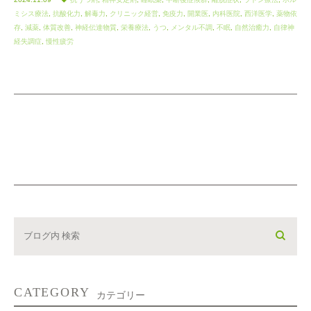
ミシス療法
,
抗酸化力
,
解毒力
,
クリニック経営
,
免疫力
,
開業医
,
内科医院
,
西洋医学
,
薬物依
存
,
減薬
,
体質改善
,
神経伝達物質
,
栄養療法
,
うつ
,
メンタル不調
,
不眠
,
自然治癒力
,
自律神
経失調症
,
慢性疲労
CATEGORY
カテゴリー