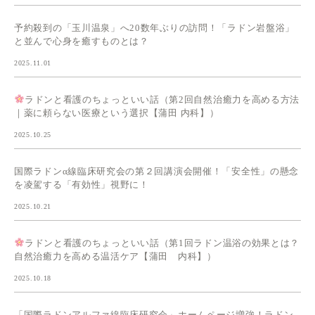
予約殺到の「玉川温泉」へ20数年ぶりの訪問！「ラドン岩盤浴」
と並んで心身を癒すものとは？
2025.11.01
ラドンと看護のちょっといい話（第2回自然治癒力を高める方法
｜薬に頼らない医療という選択【蒲田 内科】）
2025.10.25
国際ラドンα線臨床研究会の第２回講演会開催！「安全性」の懸念
を凌駕する「有効性」視野に！
2025.10.21
ラドンと看護のちょっといい話（第1回ラドン温浴の効果とは？
自然治癒力を高める温活ケア【蒲田 内科】）
2025.10.18
「国際ラドンアルファ線臨床研究会」ホームページ増強！ラドン