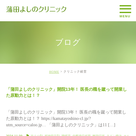
ブログ
クリニック経営
HOME
「蒲田よしのクリニック」開院13年！ 医長の職を蹴って開業し
た原動力とは！？
「蒲田よしのクリニック」開院13年！ 医長の職を蹴って開業し
た原動力とは！？ https://kamatayoshino-cl.jp/?
utm_source=caloo.jp… 「蒲田よしのクリニック」は11 […]
2024.11.09
抗うつ剤
,
精神安定剤
,
睡眠薬
,
中断後症候群
,
離脱症状
,
ラドン療法
,
ホル