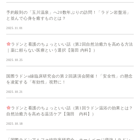
予約殺到の「玉川温泉」へ20数年ぶりの訪問！「ラドン岩盤浴」
と並んで心身を癒すものとは？
2025.11.01
ラドンと看護のちょっといい話（第2回自然治癒力を高める方法
｜薬に頼らない医療という選択【蒲田 内科】）
2025.10.25
国際ラドンα線臨床研究会の第２回講演会開催！「安全性」の懸念
を凌駕する「有効性」視野に！
2025.10.21
ラドンと看護のちょっといい話（第1回ラドン温浴の効果とは？
自然治癒力を高める温活ケア【蒲田 内科】）
2025.10.18
「国際ラドンアルファ線臨床研究会」ホームページ増強！ラドン