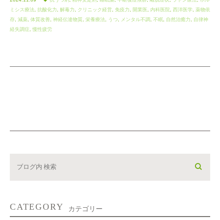
ミシス療法
,
抗酸化力
,
解毒力
,
クリニック経営
,
免疫力
,
開業医
,
内科医院
,
西洋医学
,
薬物依
存
,
減薬
,
体質改善
,
神経伝達物質
,
栄養療法
,
うつ
,
メンタル不調
,
不眠
,
自然治癒力
,
自律神
経失調症
,
慢性疲労
CATEGORY
カテゴリー