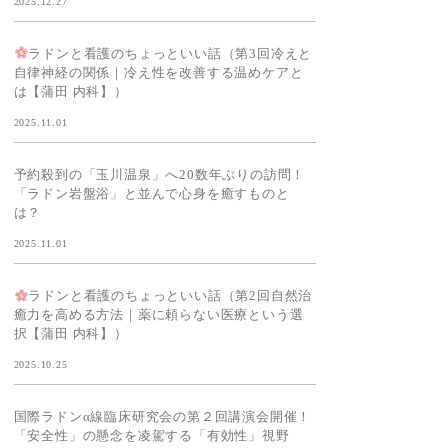
2025.12.27
ラドンと看護のちょっといい話（第3回冷えと
自律神経の関係｜冷え性を改善する温めケアと
は【蒲田 内科】）
2025.11.01
予約殺到の「玉川温泉」へ20数年ぶりの訪問！
「ラドン岩盤浴」と並んで心身を癒すものと
は？
2025.11.01
ラドンと看護のちょっといい話（第2回自然治
癒力を高める方法｜薬に頼らない医療という選
択【蒲田 内科】）
2025.10.25
国際ラドンα線臨床研究会の第２回講演会開催！
「安全性」の懸念を凌駕する「有効性」視野