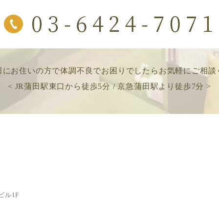
田にお住いの方で
体調不良でお困りでしたら
お気軽にご相談
< JR蒲田駅東口から徒歩5分 / 京急蒲田駅より徒歩7分 >
ビル1F