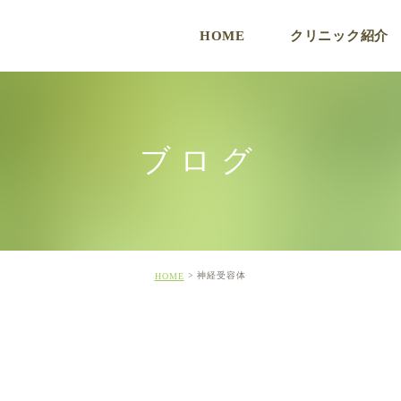
HOME
クリニック紹介
ク
ブログ
神経受容体
HOME
ド