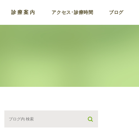
診療案内
アクセス･診療時間
ブログ
コロナ後遺症およびワ
チン副反応外来
ラドン温浴
点滴療法
プラセンタ注射
がん検診プログラム
栄養療法･遅発型フー
アレルギー