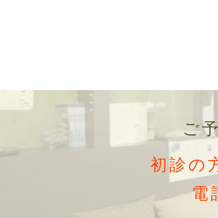
ご
初診の
電