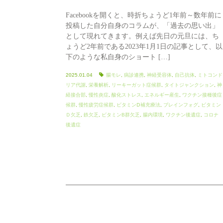
Facebookを開くと、時折ちょうど1年前～数年前に
投稿した自分自身のコラムが、「過去の思い出」
として現れてきます。例えば先日の元旦には、ち
ょうど2年前である2023年1月1日の記事として、以
下のような私自身のショート […]
2025.01.04
腸モレ
,
病診連携
,
神経受容体
,
自己抗体
,
ミトコンド
リア代謝
,
栄養解析
,
リーキーガット症候群
,
タイトジャンクション
,
神
経接合部
,
慢性炎症
,
酸化ストレス
,
エネルギー産生
,
ワクチン接種後症
候群
,
慢性疲労症候群
,
ビタミンⅮ補充療法
,
ブレインフォグ
,
ビタミン
Ｄ欠乏
,
鉄欠乏
,
ビタミンB群欠乏
,
腸内環境
,
ワクチン後遺症
,
コロナ
後遺症