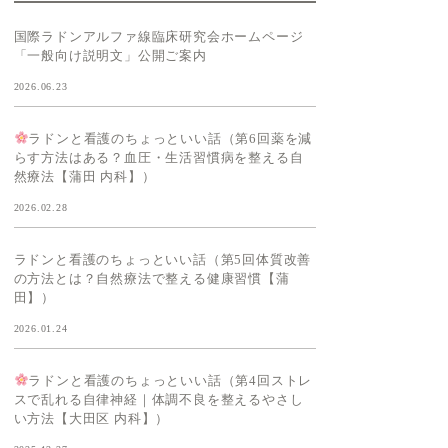
国際ラドンアルファ線臨床研究会ホームページ
「一般向け説明文」公開ご案内
2026.06.23
ラドンと看護のちょっといい話（第6回薬を減
らす方法はある？血圧・生活習慣病を整える自
然療法【蒲田 内科】）
2026.02.28
ラドンと看護のちょっといい話（第5回体質改善
の方法とは？自然療法で整える健康習慣【蒲
田】）
2026.01.24
ラドンと看護のちょっといい話（第4回ストレ
スで乱れる自律神経｜体調不良を整えるやさし
い方法【大田区 内科】）