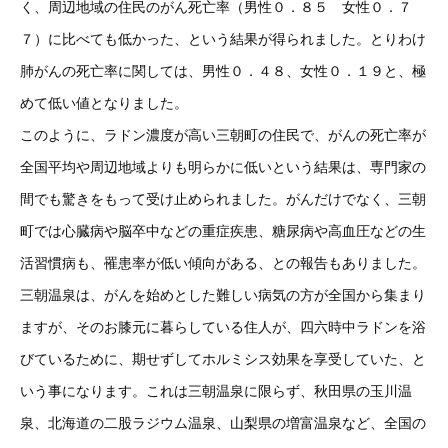
く、周辺地域の住民のがん死亡率（男性０．８５ 女性０．７
７）に比べても低かった、という結果が得られました。とりわけ
肺がんの死亡率に関しては、男性０．４８、女性０．１９と、極
めて低い値となりました。
このように、ラドン濃度が高い三朝町の住民で、がんの死亡率が
全国平均や周辺地域よりも明らかに低いという結果は、専門家の
間でも驚きをもって受け止められました。がんだけでなく、三朝
町では心臓病や脳卒中などの重症疾患、糖尿病や高血圧などの生
活習慣病も、罹患率が低い傾向がある、との報告もありました。
三朝温泉は、がんを始めとした難しい病気の方が全国から集まり
ますが、そのお膝元に暮らしている住人が、四六時中ラドンを浴
びているために、期せずしてホルミシス効果を享受していた、と
いう事になります。これは三朝温泉に限らず、秋田県の玉川温
泉、北海道の二股ラジウム温泉、山梨県の増富温泉など、全国の