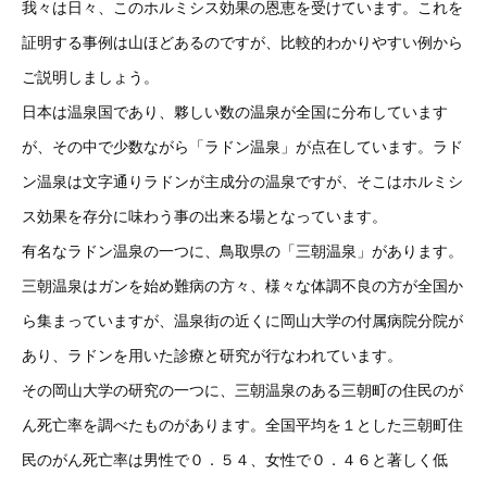
我々は日々、このホルミシス効果の恩恵を受けています。これを
証明する事例は山ほどあるのですが、比較的わかりやすい例から
ご説明しましょう。
日本は温泉国であり、夥しい数の温泉が全国に分布しています
が、その中で少数ながら「ラドン温泉」が点在しています。ラド
ン温泉は文字通りラドンが主成分の温泉ですが、そこはホルミシ
ス効果を存分に味わう事の出来る場となっています。
有名なラドン温泉の一つに、鳥取県の「三朝温泉」があります。
三朝温泉はガンを始め難病の方々、様々な体調不良の方が全国か
ら集まっていますが、温泉街の近くに岡山大学の付属病院分院が
あり、ラドンを用いた診療と研究が行なわれています。
その岡山大学の研究の一つに、三朝温泉のある三朝町の住民のが
ん死亡率を調べたものがあります。全国平均を１とした三朝町住
民のがん死亡率は男性で０．５４、女性で０．４６と著しく低