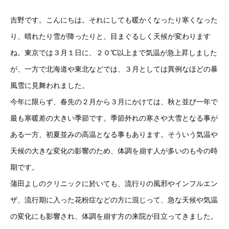
吉野です。こんにちは。それにしても暖かくなったり寒くなった
り、晴れたり雪が降ったりと、目まぐるしく天候が変わります
ね。東京では３月１日に、２０℃以上まで気温が急上昇しました
が、一方で北海道や東北などでは、３月としては異例なほどの暴
風雪に見舞われました。
今年に限らず、春先の２月から３月にかけては、秋と並び一年で
最も寒暖差の大きい季節です。季節外れの寒さや大雪となる事が
ある一方、初夏並みの高温となる事もあります。そういう気温や
天候の大きな変化の影響のため、体調を崩す人が多いのも今の時
期です。
蒲田よしのクリニックに於いても、流行りの風邪やインフルエン
ザ、流行期に入った花粉症などの方に混じって、急な天候や気温
の変化にも影響され、体調を崩す方の来院が目立ってきました。