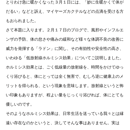
とりわけ急に暖かくなった３月１日には、「妙に生暖かくて体が
だるい」などと訴え、マイヤーズカクテルなどの点滴を受ける方
もおられました。
さて本題に入ります。２月１７日のブログで、風邪やインフルエ
ンザの予防、体の怠さや痛みの緩和など様々な体調不良の改善に
威力を発揮する「ラドン」に関し、その有効性や安全性の高さ、
いわゆる「低放射線ホルミシス効果」についてご説明しました。
ホルミシス効果とは、ごく低線量の放射線を、時間をかけてゆっ
くり浴びると、体にとっては全く無害で、むしろ逆に健康上のメ
リットを得られる、という現象を意味します。放射線というと怖
い印象もありますが、程よい量をじっくり浴びれば、体にとても
優しいのです。
そのようなホルミシス効果は、日常生活を送っている我々とは縁
遠い存在なのかというと、決してそんな事はありません。実は