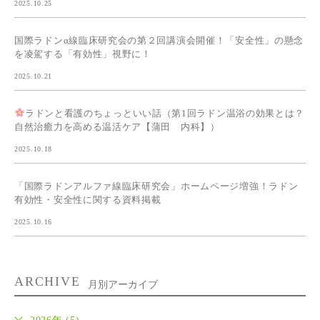
2025.10.25
国際ラドンα線臨床研究会の第２回講演会開催！「安全性」の懸念
を凌駕する「有効性」視野に！
2025.10.21
ラドンと看護のちょっといい話（第1回ラドン温浴の効果とは？
自然治癒力を高める温活ケア【蒲田 内科】）
2025.10.18
「国際ラドンアルファ線臨床研究会」ホームページ増強！ラドン
有効性・安全性に関する資料掲載
2025.10.16
ARCHIVE
月別アーカイブ