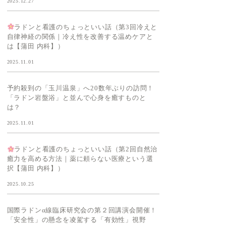
2025.12.27
ラドンと看護のちょっといい話（第3回冷えと
自律神経の関係｜冷え性を改善する温めケアと
は【蒲田 内科】）
2025.11.01
予約殺到の「玉川温泉」へ20数年ぶりの訪問！
「ラドン岩盤浴」と並んで心身を癒すものと
は？
2025.11.01
ラドンと看護のちょっといい話（第2回自然治
癒力を高める方法｜薬に頼らない医療という選
択【蒲田 内科】）
2025.10.25
国際ラドンα線臨床研究会の第２回講演会開催！
「安全性」の懸念を凌駕する「有効性」視野