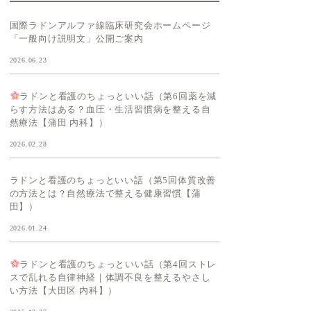
国際ラドンアルファ線臨床研究会ホームページ
「一般向け説明文」公開ご案内
2026.06.23
ラドンと看護のちょっといい話（第6回薬を減
らす方法はある？血圧・生活習慣病を整える自
然療法【蒲田 内科】）
2026.02.28
ラドンと看護のちょっといい話（第5回体質改善
の方法とは？自然療法で整える健康習慣【蒲
田】）
2026.01.24
ラドンと看護のちょっといい話（第4回ストレ
スで乱れる自律神経｜体調不良を整えるやさし
い方法【大田区 内科】）