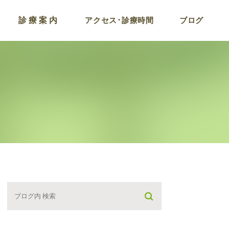
診療案内
アクセス･診療時間
ブログ
コロナ後遺症およびワ
チン副反応外来
ラドン温浴
点滴療法
プラセンタ注射
がん検診プログラム
栄養療法･遅発型フー
アレルギー