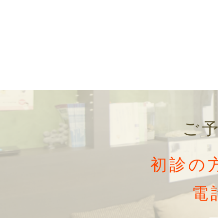
ご
初診の
電