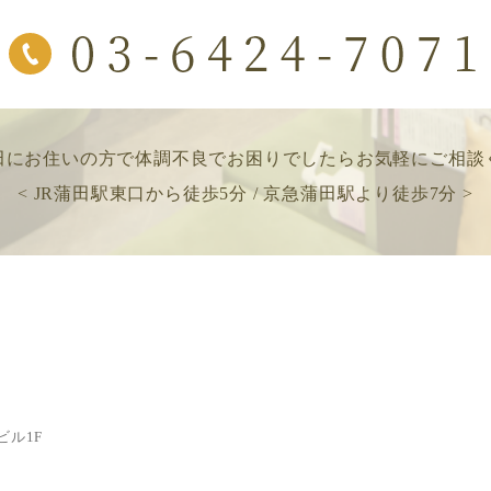
田にお住いの方で
体調不良でお困りでしたら
お気軽にご相談
< JR蒲田駅東口から徒歩5分 / 京急蒲田駅より徒歩7分 >
ビル1F