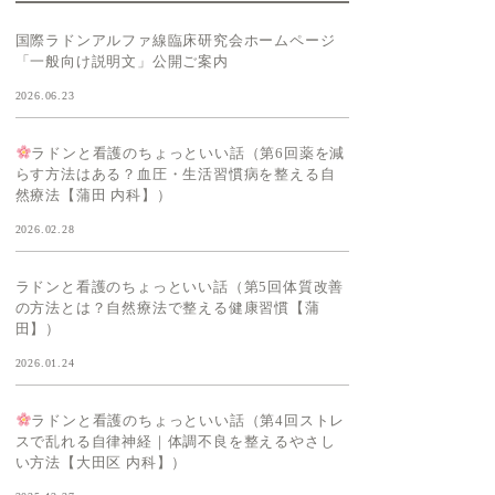
国際ラドンアルファ線臨床研究会ホームページ
「一般向け説明文」公開ご案内
2026.06.23
ラドンと看護のちょっといい話（第6回薬を減
らす方法はある？血圧・生活習慣病を整える自
然療法【蒲田 内科】）
2026.02.28
ラドンと看護のちょっといい話（第5回体質改善
の方法とは？自然療法で整える健康習慣【蒲
田】）
2026.01.24
ラドンと看護のちょっといい話（第4回ストレ
スで乱れる自律神経｜体調不良を整えるやさし
い方法【大田区 内科】）