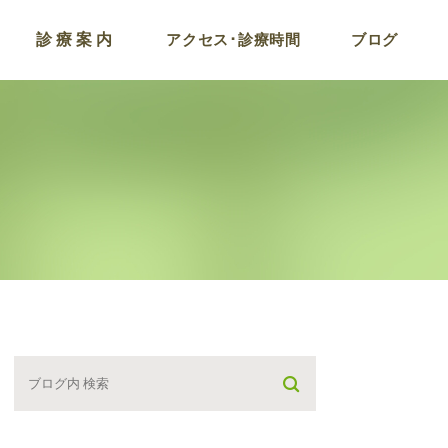
診療案内
アクセス･診療時間
ブログ
コロナ後遺症およびワ
チン副反応外来
ラドン温浴
点滴療法
プラセンタ注射
がん検診プログラム
栄養療法･遅発型フー
アレルギー