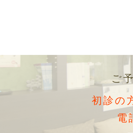
ご
初診の
電