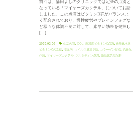
前回は、蒲田よしのクリニックでは定番の点滴と
なっている「マイヤーズカクテル」についてお話
しました。この点滴はビタミンB群がバランスよ
く配合されており、慢性疲労やブレインフォグな
ど様々な体調不良に対して、素早い効果を発揮し
[…]
2025.02.09
生活の質
,
QOL
,
高濃度ビタミンC点滴
,
過酸化水素
,
ビタミンC欠乏症
,
壊血病
,
ウイルス感染予防
,
コラーゲン形成
,
抗酸化
作用
,
マイヤーズカクテル
,
グルタチオン点滴
,
慢性疲労症候群