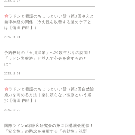
2025.12.27
ラドンと看護のちょっといい話（第3回冷えと
自律神経の関係｜冷え性を改善する温めケアと
は【蒲田 内科】）
2025.11.01
予約殺到の「玉川温泉」へ20数年ぶりの訪問！
「ラドン岩盤浴」と並んで心身を癒すものと
は？
2025.11.01
ラドンと看護のちょっといい話（第2回自然治
癒力を高める方法｜薬に頼らない医療という選
択【蒲田 内科】）
2025.10.25
国際ラドンα線臨床研究会の第２回講演会開催！
「安全性」の懸念を凌駕する「有効性」視野