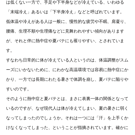
は低くない一方で、手足や下半身などが冷えている、いわゆる
「末端冷え」あるいは「下半身冷え」などと呼ばれています。
低体温や冷えがある人は一般に、慢性的な疲労や不眠、肩凝り、
腰痛、生理不順や生理痛などに見舞われやすい傾向があります
が、それと伴に熱中症や夏バテにも罹りやすい、とされていま
す。
すなわち日常的に体が冷えている人というのは、体温調整がスム
ーズにいかないために、にわかな高温環境では容易に熱中症にか
かり、一方では長期にわたる暑さで体調を崩し、夏バテに陥りや
すいのです。
そのように熱中症と夏バテとは、まさに表裏一体の関係となって
いるのですが、なぜ現代人は体が冷えてしまい、夏の暑さに弱く
なってしまったのでしょうか。それは一つには「汗」を上手くか
けなくなってしまった、ということが指摘されています。確かに