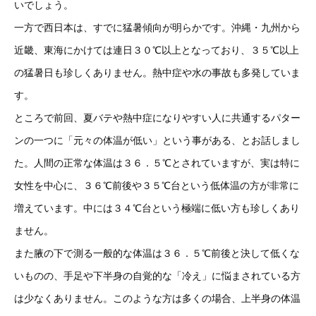
いでしょう。
一方で西日本は、すでに猛暑傾向が明らかです。沖縄・九州から
近畿、東海にかけては連日３０℃以上となっており、３５℃以上
の猛暑日も珍しくありません。熱中症や水の事故も多発していま
す。
ところで前回、夏バテや熱中症になりやすい人に共通するパター
ンの一つに「元々の体温が低い」という事がある、とお話しまし
た。人間の正常な体温は３６．５℃とされていますが、実は特に
女性を中心に、３６℃前後や３５℃台という低体温の方が非常に
増えています。中には３４℃台という極端に低い方も珍しくあり
ません。
また腋の下で測る一般的な体温は３６．５℃前後と決して低くな
いものの、手足や下半身の自覚的な「冷え」に悩まされている方
は少なくありません。このような方は多くの場合、上半身の体温