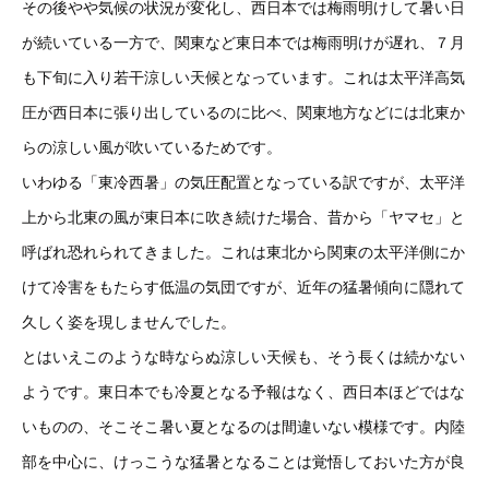
その後やや気候の状況が変化し、西日本では梅雨明けして暑い日
が続いている一方で、関東など東日本では梅雨明けが遅れ、７月
も下旬に入り若干涼しい天候となっています。これは太平洋高気
圧が西日本に張り出しているのに比べ、関東地方などには北東か
らの涼しい風が吹いているためです。
いわゆる「東冷西暑」の気圧配置となっている訳ですが、太平洋
上から北東の風が東日本に吹き続けた場合、昔から「ヤマセ」と
呼ばれ恐れられてきました。これは東北から関東の太平洋側にか
けて冷害をもたらす低温の気団ですが、近年の猛暑傾向に隠れて
久しく姿を現しませんでした。
とはいえこのような時ならぬ涼しい天候も、そう長くは続かない
ようです。東日本でも冷夏となる予報はなく、西日本ほどではな
いものの、そこそこ暑い夏となるのは間違いない模様です。内陸
部を中心に、けっこうな猛暑となることは覚悟しておいた方が良