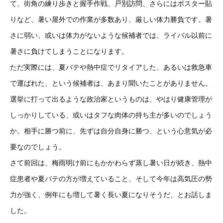
て、街角の練り歩きと握手作戦、戸別訪問、さらにはポスター貼
りなど、暑い屋外での作業が多数あり、厳しい体力勝負です。暑
さに弱い、或いは体力がないような候補者では、ライバル以前に
暑さに負けてしまうことになります。
ただ実際には、夏バテや熱中症でリタイアした、あるいは救急車
で運ばれた、という候補者は、あまり聞いたことがありません。
選挙に打って出るような政治家というものは、やはり健康管理が
しっかりしている、或いはタフな肉体の持ち主が多いのでしょう
か。相手に勝つ前に、先ずは自分自身に勝つ、という心意気が必
要なのでしょう。
さて前回は、梅雨明け前にもかかわらず蒸し暑い日が続き、熱中
症患者や夏バテの方が増えていること、そして今年は高気圧の勢
力が強く、例年にも増して暑く長い夏になりそうだ、とお話しま
した。