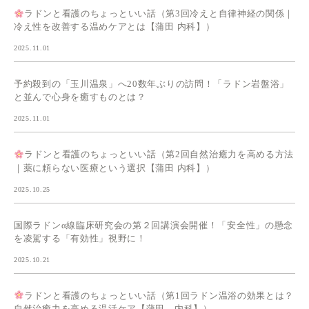
ラドンと看護のちょっといい話（第3回冷えと自律神経の関係｜
冷え性を改善する温めケアとは【蒲田 内科】）
2025.11.01
予約殺到の「玉川温泉」へ20数年ぶりの訪問！「ラドン岩盤浴」
と並んで心身を癒すものとは？
2025.11.01
ラドンと看護のちょっといい話（第2回自然治癒力を高める方法
｜薬に頼らない医療という選択【蒲田 内科】）
2025.10.25
国際ラドンα線臨床研究会の第２回講演会開催！「安全性」の懸念
を凌駕する「有効性」視野に！
2025.10.21
ラドンと看護のちょっといい話（第1回ラドン温浴の効果とは？
自然治癒力を高める温活ケア【蒲田 内科】）