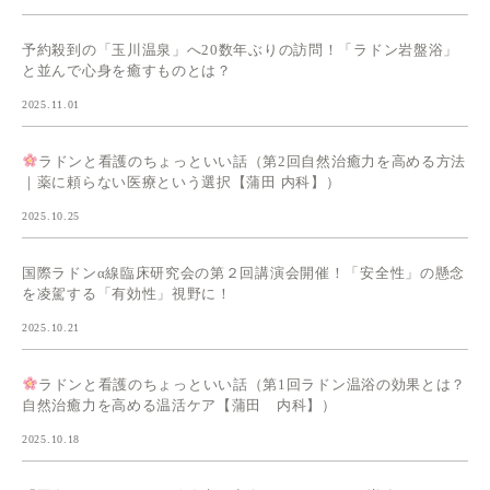
予約殺到の「玉川温泉」へ20数年ぶりの訪問！「ラドン岩盤浴」
と並んで心身を癒すものとは？
2025.11.01
ラドンと看護のちょっといい話（第2回自然治癒力を高める方法
｜薬に頼らない医療という選択【蒲田 内科】）
2025.10.25
国際ラドンα線臨床研究会の第２回講演会開催！「安全性」の懸念
を凌駕する「有効性」視野に！
2025.10.21
ラドンと看護のちょっといい話（第1回ラドン温浴の効果とは？
自然治癒力を高める温活ケア【蒲田 内科】）
2025.10.18