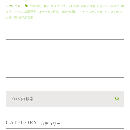
2025.02.09
生活の質
,
QOL
,
高濃度ビタミンC点滴
,
過酸化水素
,
ビタミンC欠乏症
,
壊
血病
,
ウイルス感染予防
,
コラーゲン形成
,
抗酸化作用
,
マイヤーズカクテル
,
グルタチオン
点滴
,
慢性疲労症候群
CATEGORY
カテゴリー