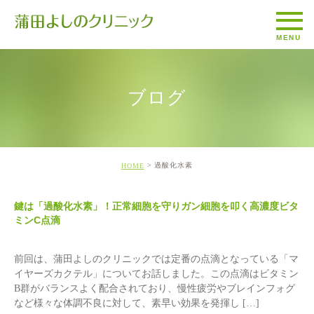
ブログ
過酸化水素
HOME
鍵は「過酸化水素」！正常細胞を守りガン細胞を叩く高濃度ビタ
ミンC点滴
前回は、蒲田よしのクリニックでは定番の点滴となっている「マ
イヤーズカクテル」についてお話しました。この点滴はビタミン
B群がバランスよく配合されており、慢性疲労やブレインフォグ
など様々な体調不良に対して、素早い効果を発揮し […]