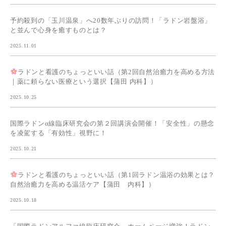
予約殺到の「玉川温泉」へ20数年ぶりの訪問！「ラドン岩盤浴」
と並んで心身を癒すものとは？
2025.11.01
ラドンと看護のちょっといい話（第2回自然治癒力を高める方法
｜薬に頼らない医療という選択【蒲田 内科】）
2025.10.25
国際ラドンα線臨床研究会の第２回講演会開催！「安全性」の懸念
を凌駕する「有効性」視野に！
2025.10.21
ラドンと看護のちょっといい話（第1回ラドン温浴の効果とは？
自然治癒力を高める温活ケア【蒲田 内科】）
2025.10.18