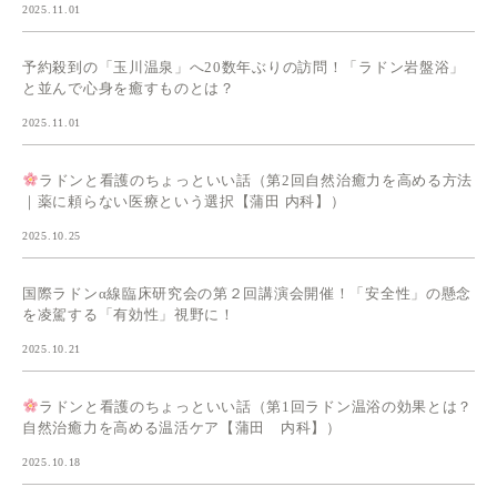
2025.11.01
予約殺到の「玉川温泉」へ20数年ぶりの訪問！「ラドン岩盤浴」
と並んで心身を癒すものとは？
2025.11.01
ラドンと看護のちょっといい話（第2回自然治癒力を高める方法
｜薬に頼らない医療という選択【蒲田 内科】）
2025.10.25
国際ラドンα線臨床研究会の第２回講演会開催！「安全性」の懸念
を凌駕する「有効性」視野に！
2025.10.21
ラドンと看護のちょっといい話（第1回ラドン温浴の効果とは？
自然治癒力を高める温活ケア【蒲田 内科】）
2025.10.18