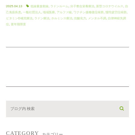
2025.04.13
低線量放射線
,
ラドンルーム
,
分子整合栄養療法
,
新型コロナウイルス
,
自
己免疫疾患
,
一般社団法人
,
地域医療
,
アルファ線
,
ワクチン接種後症候群
,
慢性疲労症候群
,
ビタミンⅮ補充療法
,
ラドン療法
,
ホルミシス療法
,
抗酸化力
,
メンタル不調
,
自律神経失調
症
,
更年期障害
CATEGORY
カテゴリー