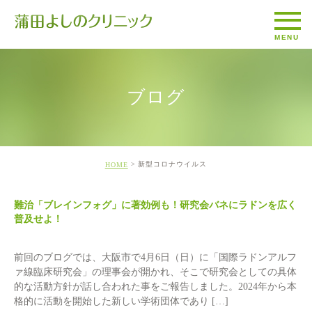
ブログ
新型コロナウイルス
HOME
難治「ブレインフォグ」に著効例も！研究会バネにラドンを広く
普及せよ！
前回のブログでは、大阪市で4月6日（日）に「国際ラドンアルフ
ァ線臨床研究会」の理事会が開かれ、そこで研究会としての具体
的な活動方針が話し合われた事をご報告しました。2024年から本
格的に活動を開始した新しい学術団体であり […]