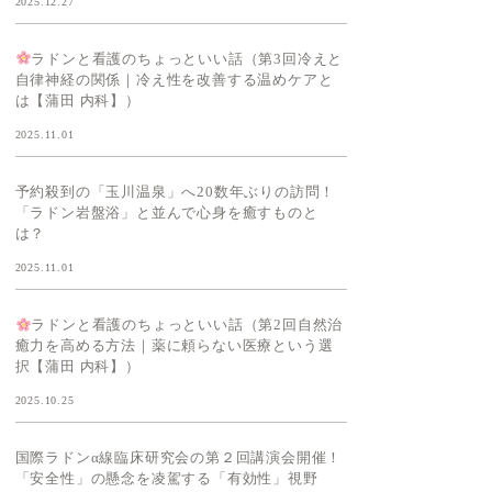
2025.12.27
ラドンと看護のちょっといい話（第3回冷えと
自律神経の関係｜冷え性を改善する温めケアと
は【蒲田 内科】）
2025.11.01
予約殺到の「玉川温泉」へ20数年ぶりの訪問！
「ラドン岩盤浴」と並んで心身を癒すものと
は？
2025.11.01
ラドンと看護のちょっといい話（第2回自然治
癒力を高める方法｜薬に頼らない医療という選
択【蒲田 内科】）
2025.10.25
国際ラドンα線臨床研究会の第２回講演会開催！
「安全性」の懸念を凌駕する「有効性」視野