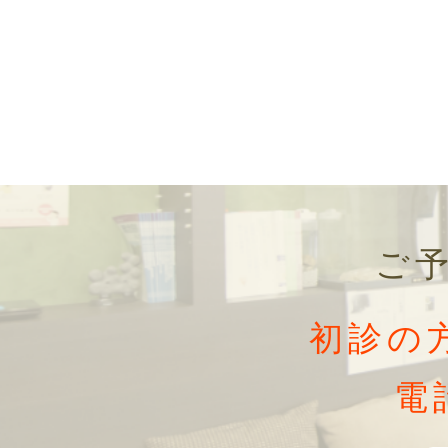
ご
初診の
電