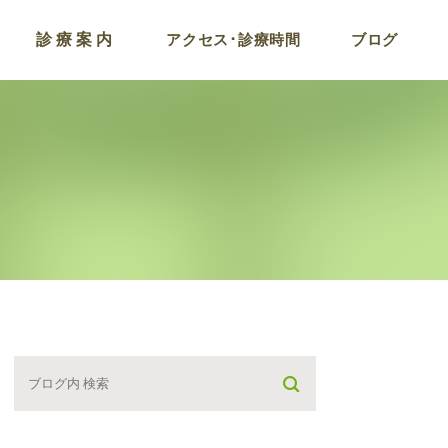
診療案内
アクセス･診療時間
ブログ
コロナ後遺症およびワ
チン副反応外来
ラドン温浴
点滴療法
プラセンタ注射
がん検診プログラム
栄養療法･遅発型フー
アレルギー