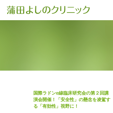
国際ラドンα線臨床研究会の第２回講
演会開催！「安全性」の懸念を凌駕す
る「有効性」視野に！