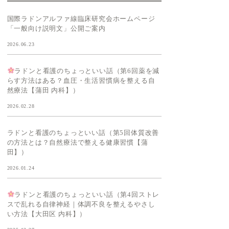
国際ラドンアルファ線臨床研究会ホームページ
「一般向け説明文」公開ご案内
2026.06.23
ラドンと看護のちょっといい話（第6回薬を減
らす方法はある？血圧・生活習慣病を整える自
然療法【蒲田 内科】）
2026.02.28
ラドンと看護のちょっといい話（第5回体質改善
の方法とは？自然療法で整える健康習慣【蒲
田】）
2026.01.24
ラドンと看護のちょっといい話（第4回ストレ
スで乱れる自律神経｜体調不良を整えるやさし
い方法【大田区 内科】）