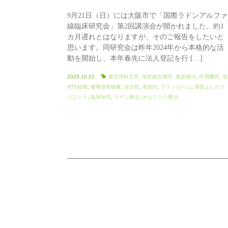
9月21日（日）には大阪市で「国際ラドンアルファ
線臨床研究会」第2回講演会が開かれました。約1
カ月遅れとはなりますが、そのご報告をしたいと
思います。同研究会は昨年2024年から本格的な活
動を開始し、本年春先に法人登記を行 […]
2025.10.21
東京理科大学
,
放射線生物学
,
免疫療法
,
作用機序
,
放
射性核種
,
被曝放射線量
,
安全性
,
有効性
,
ラドンルーム
,
蒲田よしのク
リニック
,
臨床研究
,
ラドン療法
,
ホルミシス療法