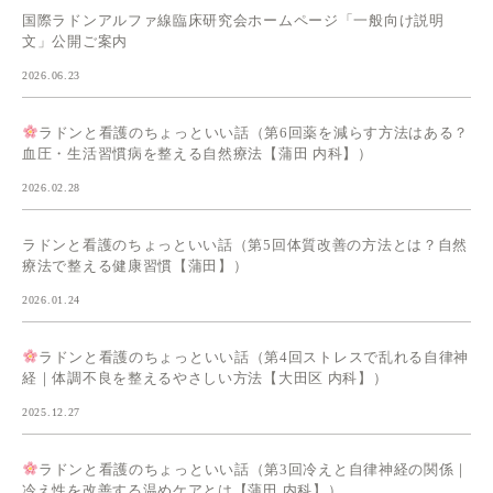
国際ラドンアルファ線臨床研究会ホームページ「一般向け説明
文」公開ご案内
2026.06.23
ラドンと看護のちょっといい話（第6回薬を減らす方法はある？
血圧・生活習慣病を整える自然療法【蒲田 内科】）
2026.02.28
ラドンと看護のちょっといい話（第5回体質改善の方法とは？自然
療法で整える健康習慣【蒲田】）
2026.01.24
ラドンと看護のちょっといい話（第4回ストレスで乱れる自律神
経｜体調不良を整えるやさしい方法【大田区 内科】）
2025.12.27
ラドンと看護のちょっといい話（第3回冷えと自律神経の関係｜
冷え性を改善する温めケアとは【蒲田 内科】）