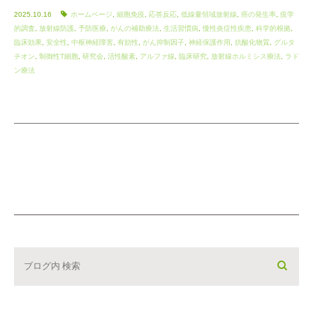
2025.10.16
ホームページ
,
細胞免疫
,
応答反応
,
低線量領域放射線
,
癌の発生率
,
疫学
的調査
,
放射線防護
,
予防医療
,
がんの補助療法
,
生活習慣病
,
慢性炎症性疾患
,
科学的根拠
,
臨床効果
,
安全性
,
中枢神経障害
,
有効性
,
がん抑制因子
,
神経保護作用
,
抗酸化物質
,
グルタ
チオン
,
制御性T細胞
,
研究会
,
活性酸素
,
アルファ線
,
臨床研究
,
放射線ホルミシス療法
,
ラド
ン療法