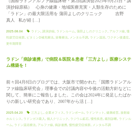
（国際ラドンアルファ線臨床研・第2回講演会2025年9月21日・講
演抄録原稿） 心身の健康・地域医療充実・人類生存のために
「ラドン」の最大限活用を 蒲田よしのクリニック 吉野
真人 私が経 […]
2025.08.04
ラドン
,
講演抄録
,
ラドンルーム
,
蒲田よしのクリニック
,
アルファ線
,
慢
性疲労症候群
,
ビタミンⅮ補充療法
,
栄養療法
,
メンタル不調
,
ラドン温浴
,
ワクチン後遺症
,
更年期障害
ラドン「病診連携」で病院＆医院＆患者「三方よし」医療システ
ム構築を！
前々回4月8日のブログでは、大阪市で開かれた「国際ラドンアル
ファ線臨床研究会」理事会での討議内容や今後の活動方針などに
関して、簡単にご報告しました。この会は2024年に発足したばか
りの新しい研究会であり、2007年から活 […]
2025.04.20
三方よし
,
企業オフィス
,
ラドンボール
,
ラドンマット
,
健康経営
,
放射線
ホルミシス
,
ラドンガス吸入
,
個人クリニック
,
ラジウム鉱石
,
慢性疾患
,
鑑別診断
,
ラドンル
ーム
,
ラドン温浴療法
,
アルファ線
,
病診連携
,
慢性疲労症候群
,
メンタル不調