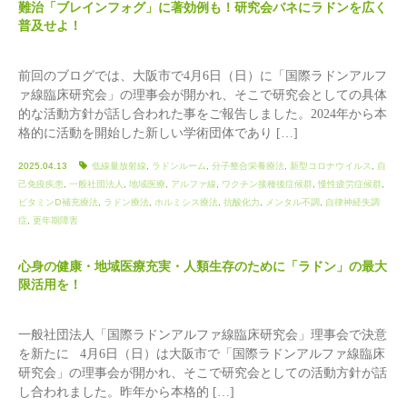
難治「ブレインフォグ」に著効例も！研究会バネにラドンを広く
普及せよ！
前回のブログでは、大阪市で4月6日（日）に「国際ラドンアルフ
ァ線臨床研究会」の理事会が開かれ、そこで研究会としての具体
的な活動方針が話し合われた事をご報告しました。2024年から本
格的に活動を開始した新しい学術団体であり […]
2025.04.13
低線量放射線
,
ラドンルーム
,
分子整合栄養療法
,
新型コロナウイルス
,
自
己免疫疾患
,
一般社団法人
,
地域医療
,
アルファ線
,
ワクチン接種後症候群
,
慢性疲労症候群
,
ビタミンⅮ補充療法
,
ラドン療法
,
ホルミシス療法
,
抗酸化力
,
メンタル不調
,
自律神経失調
症
,
更年期障害
心身の健康・地域医療充実・人類生存のために「ラドン」の最大
限活用を！
一般社団法人「国際ラドンアルファ線臨床研究会」理事会で決意
を新たに 4月6日（日）は大阪市で「国際ラドンアルファ線臨床
研究会」の理事会が開かれ、そこで研究会としての活動方針が話
し合われました。昨年から本格的 […]