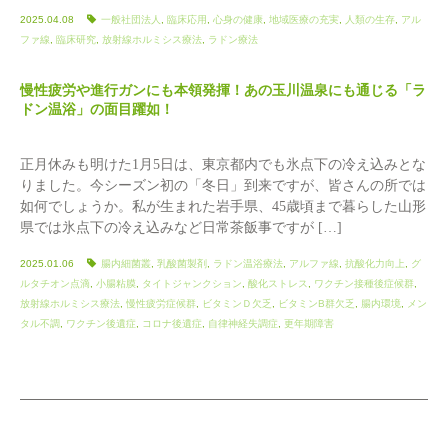
2025.04.08
一般社団法人
,
臨床応用
,
心身の健康
,
地域医療の充実
,
人類の生存
,
アル
ファ線
,
臨床研究
,
放射線ホルミシス療法
,
ラドン療法
慢性疲労や進行ガンにも本領発揮！あの玉川温泉にも通じる「ラ
ドン温浴」の面目躍如！
正月休みも明けた1月5日は、東京都内でも氷点下の冷え込みとな
りました。今シーズン初の「冬日」到来ですが、皆さんの所では
如何でしょうか。私が生まれた岩手県、45歳頃まで暮らした山形
県では氷点下の冷え込みなど日常茶飯事ですが […]
2025.01.06
腸内細菌叢
,
乳酸菌製剤
,
ラドン温浴療法
,
アルファ線
,
抗酸化力向上
,
グ
ルタチオン点滴
,
小腸粘膜
,
タイトジャンクション
,
酸化ストレス
,
ワクチン接種後症候群
,
放射線ホルミシス療法
,
慢性疲労症候群
,
ビタミンＤ欠乏
,
ビタミンB群欠乏
,
腸内環境
,
メン
タル不調
,
ワクチン後遺症
,
コロナ後遺症
,
自律神経失調症
,
更年期障害