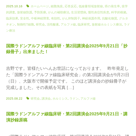
2025.10.16
ホームページ
,
細胞免疫
,
応答反応
,
低線量領域放射線
,
癌の発生率
,
疫学
的調査
,
放射線防護
,
予防医療
,
がんの補助療法
,
生活習慣病
,
慢性炎症性疾患
,
科学的根拠
,
臨床効果
,
安全性
,
中枢神経障害
,
有効性
,
がん抑制因子
,
神経保護作用
,
抗酸化物質
,
グルタ
チオン
,
制御性T細胞
,
研究会
,
活性酸素
,
アルファ線
,
臨床研究
,
放射線ホルミシス療法
,
ラド
ン療法
国際ラドンアルファ線臨床研・第2回講演会2025年9月21日「抄
録冊子」出来ました！
吉野です。皆様たいへんお世話になっております。 昨年発足し
た「国際ラドンアルファ線臨床研究会」の第2回講演会が9月21日
（日）、大阪市で開催予定です。 このほど講演会の抄録冊子が
完成しました。その表紙を写真 […]
2025.08.22
研究会
,
講演会
,
ホルミシス
,
ラドン
,
アルファ線
国際ラドンアルファ線臨床研・第2回講演会2025年9月21日・講
演抄録原稿