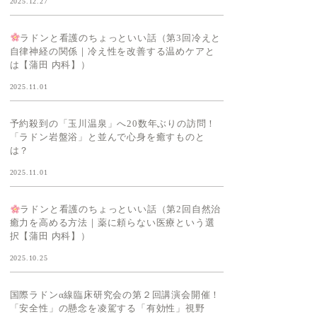
2025.12.27
ラドンと看護のちょっといい話（第3回冷えと
自律神経の関係｜冷え性を改善する温めケアと
は【蒲田 内科】）
2025.11.01
予約殺到の「玉川温泉」へ20数年ぶりの訪問！
「ラドン岩盤浴」と並んで心身を癒すものと
は？
2025.11.01
ラドンと看護のちょっといい話（第2回自然治
癒力を高める方法｜薬に頼らない医療という選
択【蒲田 内科】）
2025.10.25
国際ラドンα線臨床研究会の第２回講演会開催！
「安全性」の懸念を凌駕する「有効性」視野