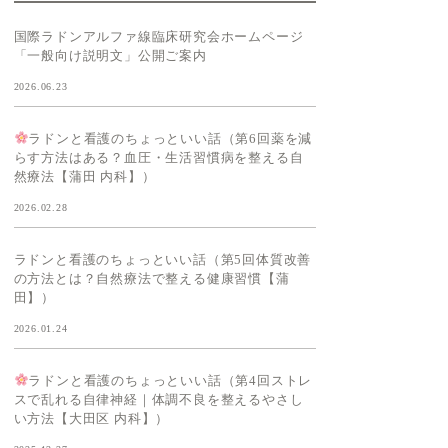
国際ラドンアルファ線臨床研究会ホームページ
「一般向け説明文」公開ご案内
2026.06.23
ラドンと看護のちょっといい話（第6回薬を減
らす方法はある？血圧・生活習慣病を整える自
然療法【蒲田 内科】）
2026.02.28
ラドンと看護のちょっといい話（第5回体質改善
の方法とは？自然療法で整える健康習慣【蒲
田】）
2026.01.24
ラドンと看護のちょっといい話（第4回ストレ
スで乱れる自律神経｜体調不良を整えるやさし
い方法【大田区 内科】）