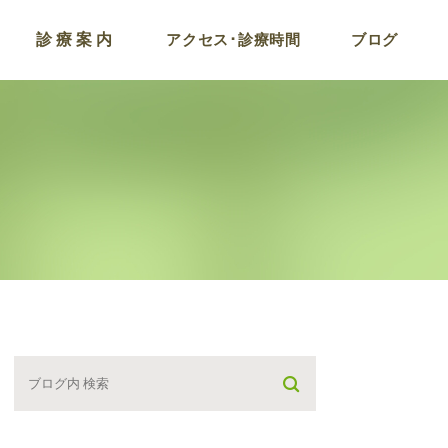
診療案内
アクセス･診療時間
ブログ
コロナ後遺症およびワ
チン副反応外来
ラドン温浴
点滴療法
プラセンタ注射
がん検診プログラム
栄養療法･遅発型フー
アレルギー