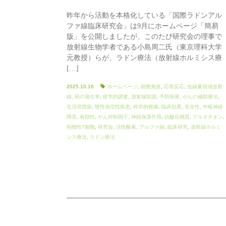
昨年から活動を本格化している「国際ラドンアル
ファ線臨床研究会」は9月にホームページ「簡易
版」を公開しましたが、このたび研究会の理事で
放射線生物学者である小島周二氏（東京理科大学
元教授）らが、ラドン療法（放射線ホルミシス療
[…]
2025.10.16
ホームページ
,
細胞免疫
,
応答反応
,
低線量領域放射
線
,
癌の発生率
,
疫学的調査
,
放射線防護
,
予防医療
,
がんの補助療法
,
生活習慣病
,
慢性炎症性疾患
,
科学的根拠
,
臨床効果
,
安全性
,
中枢神経
障害
,
有効性
,
がん抑制因子
,
神経保護作用
,
抗酸化物質
,
グルタチオン
,
制御性T細胞
,
研究会
,
活性酸素
,
アルファ線
,
臨床研究
,
放射線ホルミ
シス療法
,
ラドン療法