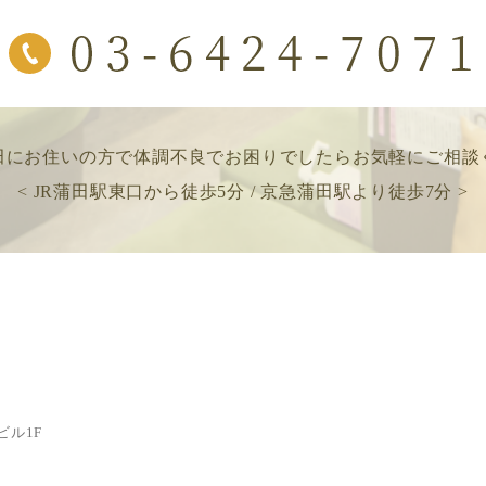
田にお住いの方で
体調不良でお困りでしたら
お気軽にご相談
< JR蒲田駅東口から徒歩5分 / 京急蒲田駅より徒歩7分 >
ビル1F