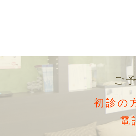
ご
初診の
電