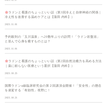
ラドンと看護のちょっといい話（第3回冷えと自律神経の関係｜
冷え性を改善する温めケアとは【蒲田 内科】）
2025.11.01
予約殺到の「玉川温泉」へ20数年ぶりの訪問！「ラドン岩盤浴」
と並んで心身を癒すものとは？
2025.11.01
ラドンと看護のちょっといい話（第2回自然治癒力を高める方法
｜薬に頼らない医療という選択【蒲田 内科】）
2025.10.25
国際ラドンα線臨床研究会の第２回講演会開催！「安全性」の懸念
を凌駕する「有効性」視野に！
2025.10.21