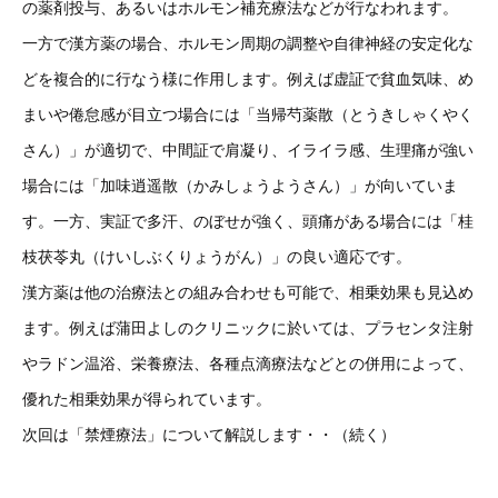
の薬剤投与、あるいはホルモン補充療法などが行なわれます。
一方で漢方薬の場合、ホルモン周期の調整や自律神経の安定化な
どを複合的に行なう様に作用します。例えば虚証で貧血気味、め
まいや倦怠感が目立つ場合には「当帰芍薬散（とうきしゃくやく
さん）」が適切で、中間証で肩凝り、イライラ感、生理痛が強い
場合には「加味逍遥散（かみしょうようさん）」が向いていま
す。一方、実証で多汗、のぼせが強く、頭痛がある場合には「桂
枝茯苓丸（けいしぶくりょうがん）」の良い適応です。
漢方薬は他の治療法との組み合わせも可能で、相乗効果も見込め
ます。例えば蒲田よしのクリニックに於いては、プラセンタ注射
やラドン温浴、栄養療法、各種点滴療法などとの併用によって、
優れた相乗効果が得られています。
次回は「禁煙療法」について解説します・・（続く）