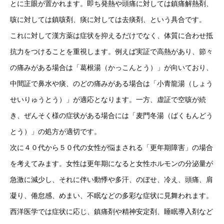
とに主眼が置かれます。即ち発熱や頭痛に対しては鎮痛解熱剤、
咳に対しては鎮咳剤、痰に対しては去痰剤、という具合です。
これに対して漢方薬は症状を抑えるだけでなく、体質に合わせ抵
抗力をつけることを重視します。例えば実証で高熱があり、節々
の痛みがある場合は「葛根湯（かっこんとう）」が向いており、
中間証で鼻水や痰、のどの痛みがある場合は「小青龍湯（しょう
せいりゅうとう）」が適応となります。一方、虚証で空咳が続
き、ぜんそく様の症状がある場合には「麦門冬湯（ばくもんどう
とう）」の処方が適切です。
次に４０代から５０代の女性が悩まされる「更年期障害」の場合
を考えてみます。女性は更年期になると女性ホルモンの分泌量が
急激に減少し、それに伴い動悸や多汗、のぼせ、冷え、頭痛、肩
凝り、倦怠感、めまい、不眠などの多彩な症状に見舞われます。
西洋医学では症状に応じ、鎮痛剤や精神安定剤、睡眠導入剤など