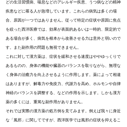
どの生活習慣病、喘息などのアレルギー疾患、うつ病などの精神
疾患などに罹る人が急増しています。これらの病気は多くの場
合、原因が一つではありません。従って特定の症状や原因に焦点
を絞った西洋医療では、効果が表面的あるいは一時的、限定的で
ある場合が多く、病気を根本から改善させる力は意外と弱いので
す。また副作用の問題も無視できません。
これに対して漢方薬は、症状を緩和させる速度はややゆっくりで
あるものの、身体の機能や臓器のバランスを取りながら、無理な
く身体の治癒力を向上させるように作用します。薬によって相違
はありますが、解毒力や免疫力、代謝力を高め、ホルモンや自律
神経のバランスを調整する、などの作用を示します。しかも漢方
薬の多くには、重篤な副作用がありません。
それでは実際の漢方薬の処方例を見てみます。例えば我々に身近
な「風邪」に関してですが、西洋医学では風邪の症状を抑えるこ