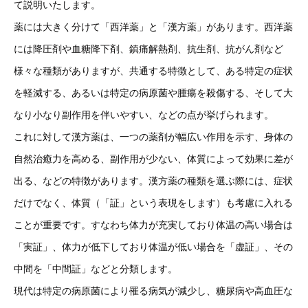
て説明いたします。
薬には大きく分けて「西洋薬」と「漢方薬」があります。西洋薬
には降圧剤や血糖降下剤、鎮痛解熱剤、抗生剤、抗がん剤など
様々な種類がありますが、共通する特徴として、ある特定の症状
を軽減する、あるいは特定の病原菌や腫瘍を殺傷する、そして大
なり小なり副作用を伴いやすい、などの点が挙げられます。
これに対して漢方薬は、一つの薬剤が幅広い作用を示す、身体の
自然治癒力を高める、副作用が少ない、体質によって効果に差が
出る、などの特徴があります。漢方薬の種類を選ぶ際には、症状
だけでなく、体質（「証」という表現をします）も考慮に入れる
ことが重要です。すなわち体力が充実しており体温の高い場合は
「実証」、体力が低下しており体温が低い場合を「虚証」、その
中間を「中間証」などと分類します。
現代は特定の病原菌により罹る病気が減少し、糖尿病や高血圧な