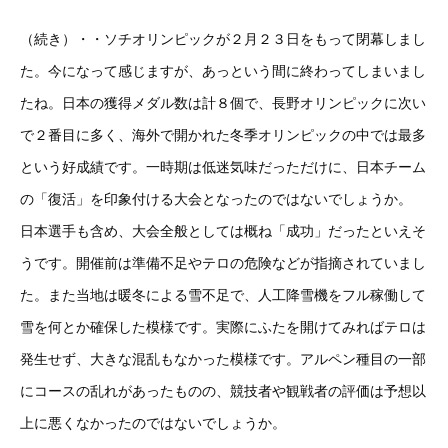
（続き）・・ソチオリンピックが２月２３日をもって閉幕しまし
た。今になって感じますが、あっという間に終わってしまいまし
たね。日本の獲得メダル数は計８個で、長野オリンピックに次い
で２番目に多く、海外で開かれた冬季オリンピックの中では最多
という好成績です。一時期は低迷気味だっただけに、日本チーム
の「復活」を印象付ける大会となったのではないでしょうか。
日本選手も含め、大会全般としては概ね「成功」だったといえそ
うです。開催前は準備不足やテロの危険などが指摘されていまし
た。また当地は暖冬による雪不足で、人工降雪機をフル稼働して
雪を何とか確保した模様です。実際にふたを開けてみればテロは
発生せず、大きな混乱もなかった模様です。アルペン種目の一部
にコースの乱れがあったものの、競技者や観戦者の評価は予想以
上に悪くなかったのではないでしょうか。